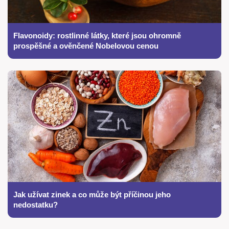
Flavonoidy: rostlinné látky, které jsou ohromně
prospěšné a ověnčené Nobelovou cenou
Jak užívat zinek a co může být příčinou jeho
nedostatku?