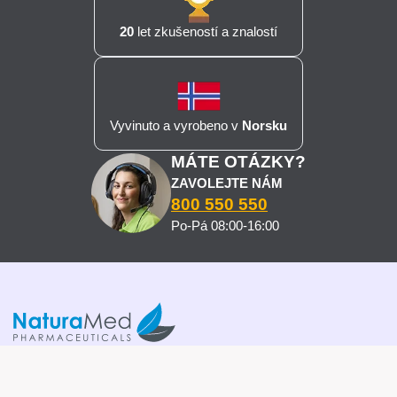
20
let zkušeností a znalostí
Vyvinuto a vyrobeno v
Norsku
MÁTE OTÁZKY?
ZAVOLEJTE NÁM
800 550 550
Po-Pá 08:00-16:00
Imuberin dodává společnost
NaturaMed Pharmaceuticals s.r.o.