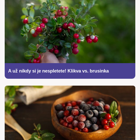
A už nikdy si je nespletete! Klikva vs. brusinka