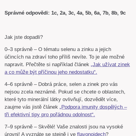
Správné odpovědi: 1c, 2a, 3c, 4a, 5b, 6a, 7b, 8b, 9c
Jak jste dopadli?
0–3 správně – O tématu selenu a zinku a jejich
účincích na zdraví toho příliš nevíte. To je ale možné
napravit. Přečtěte si například článek
„Jak užívat zinek
a co může být příčinou jeho nedostatku“.
4–6 správně – Dobrá práce, selen a zinek pro vás
nejsou zcela neznámé. Pokud se chcete o oblastech,
které tyto minerální látky ovlivňují, dozvědět více,
zaujme vás jistě článek
„Podpora imunity dospělých –
tři efektivní tipy pro pořádnou odolnost“.
7–9 správně – Skvělé! Vaše znalosti jsou na vysoké
úrovni! A vyznáte se stejně i ve
flavonoidech
?