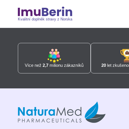
Kvalitní doplněk stravy z Norska
Více než
2,7
milionu zákazníků
20
let zkušenos